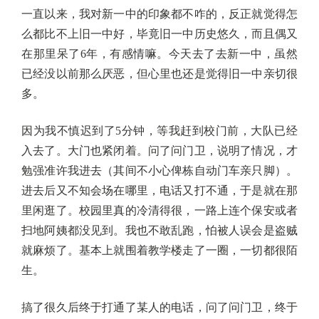
一直以来，我对新一中的印象都不咋的，反正就觉得怎
么都比不上旧一中好，毕竟旧一中历史悠久，而且偶又
在那里呆了6年，有感情嘛。今天去了去新一中，虽然
已经没以前那么厌恶，但心里也还是觉得旧一中亲切很
多。
因为我不慎迟到了5分钟，等我赶到校门前，大队已经
入去了。大门也紧闭着。问了问门卫，说明了情况，才
勉强准许我进去（其间不小心俾栋自动门车亲只脚）。
进去后又不知会场在哪里，电话又打不通，于是就在那
里闲逛了。校园里真的冷清得很，一路上连个保安或者
扫地阿姨都没见到。我也不敢乱跑，怕被人误会是盗贼
就麻烦了。基本上就围着教学楼走了一圈，一切都很陌
生。
搞了很久后终于打通了某人的电话，问了问门卫，终于