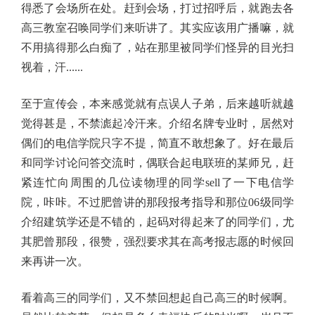
得悉了会场所在处。赶到会场，打过招呼后，就跑去各
高三教室召唤同学们来听讲了。其实应该用广播嘛，就
不用搞得那么白痴了，站在那里被同学们怪异的目光扫
视着，汗......
至于宣传会，本来感觉就有点误人子弟，后来越听就越
觉得甚是，不禁滮起冷汗来。介绍名牌专业时，居然对
偶们的电信学院只字不提，简直不敢想象了。好在最后
和同学讨论问答交流时，偶联合起电联班的某师兄，赶
紧连忙向周围的几位读物理的同学sell了一下电信学
院，咔咔。不过肥曾讲的那段报考指导和那位06级同学
介绍建筑学还是不错的，起码对得起来了的同学们，尤
其肥曾那段，很赞，强烈要求其在高考报志愿的时候回
来再讲一次。
看着高三的同学们，又不禁回想起自己高三的时候啊。